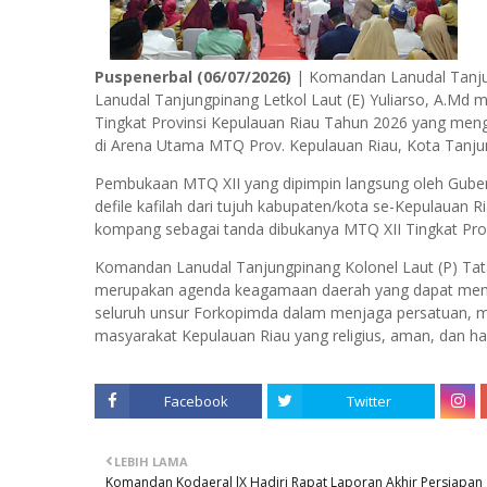
Puspenerbal (06/07/2026)
| Komandan Lanudal Tanjung
Lanudal Tanjungpinang Letkol Laut (E) Yuliarso, A.Md
Tingkat Provinsi Kepulauan Riau Tahun 2026 yang me
di Arena Utama MTQ Prov. Kepulauan Riau, Kota Tanjun
Pembukaan MTQ XII yang dipimpin langsung oleh Gubern
defile kafilah dari tujuh kabupaten/kota se-Kepulauan R
kompang sebagai tanda dibukanya MTQ XII Tingkat Pro
Komandan Lanudal Tanjungpinang Kolonel Laut (P) Ta
merupakan agenda keagamaan daerah yang dapat memp
seluruh unsur Forkopimda dalam menjaga persatuan, 
masyarakat Kepulauan Riau yang religius, aman, dan h
Facebook
Twitter
LEBIH LAMA
Komandan Kodaeral lX Hadiri Rapat Laporan Akhir Persiapan