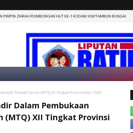
I PIMPIN ZIARAH ROMBONGAN HUT KE-1 KODAM XXII/TAMBUN BUNGAI
qah Tilawatil Quran (MTQ) XII Tingkat Provinsi Kepri 2026
SELAMAT DATANG DI W
adir Dalam Pembukaan
 (MTQ) XII Tingkat Provinsi