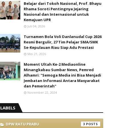
Belajar dari Tokoh Nasional, Prof. Bhayu
Rhama Soroti Pentingnya Jejaring
Nasional dan Internasional untuk
Kemajuan UPR
Juli 04, 2026
Turnamen Bola Voli Danlanudal Cup 2026
Resmi Bergulir, 27 Tim Pelajar SMA/SMK
Se-Kepulauan Riau Siap Adu Prestasi
Mei 21, 2026
Moment Ultah Ke-2 Mediaonline
Minangkabau Sumbar News, Pemred
Alhamri: "Semoga Media ini Bisa Menjadi
Jembatan Informasi Antara Masyarakat
dan Pemerintah"
November 22, 2024
LABELS
DPW RATU PRABU
3