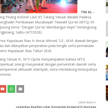
TNI AL -
 Pinang Kolonel Laut (P) Tatang Yanuar diwakili Palaksa
 menghadiri Pembukaan Musabaqah Tilawatil Qur'an (MTQ) XII
ngusung tema "Dengan Qur'an Membangun Kepri" berlangsung
gpinang, Sabtu (4/7/2026).
ur Kepulauan Riau H. Ansar Ahmad, S.E., M.M. diawali dengan
iau dan dilanjutkan penyerahan piala bergilir serta pemukulan
vinsi Kepulauan Riau Tahun 2026.
tang Yanuar R., M.Tr.Opsla menyampaikan bahwa MTQ
erkuat sinergi masyarakat dengan pemerintah daerah serta
mempererat ukhuwah Islamiyah, serta mendukung terwujudnya
armonis.
LEBIH BARU
Lestarikan Kearifan Lokal, Komandan Kodaeral IX Apresiasi