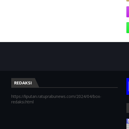
TERIMA
REDAKSI
https://liputan.ratuprabunews.com/2024/04/box-
redaksi.html