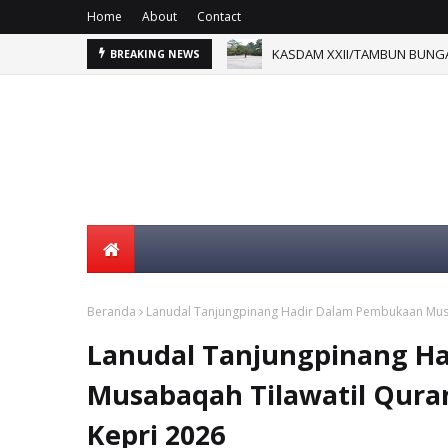
Home
About
Contact
KASDAM XXII/TAMBUN BUNGA
BREAKING NEWS
Beranda
Lanudal Tanjungpinang Hadir Dalam Pembukaan Musaba
Lanudal Tanjungpinang H
Musabaqah Tilawatil Quran
Kepri 2026