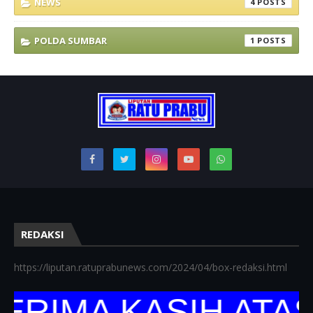
NEWS
4
POLDA SUMBAR
1
REDAKSI
https://liputan.ratuprabunews.com/2024/04/box-redaksi.html
RIMA KASIH ATAS 